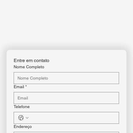
de Você no Conforto do Seu Lar
Mais qualidade de vida, menos deslocamentos — a
reabilitação começa onde você se sente melhor.
Contate-nos
Chame a DM Fisioterapia pelo WhatsApp, telefone ou e-mail. Atendimento
humanizado no conforto da sua casa.