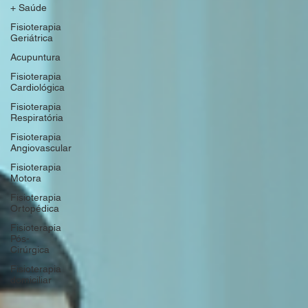
+ Saúde
Fisioterapia
Geriátrica
Acupuntura
Fisioterapia
Cardiológica
Fisioterapia
Respiratória
Fisioterapia
Angiovascular
Fisioterapia
Motora
Fisioterapia
Ortopédica
Fisioterapia
Pós-
Cirúrgica
Fisioterapia
domiciliar