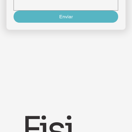
Entre em contato
Nome Completo
Email
*
Telefone
Endereço
Enviar