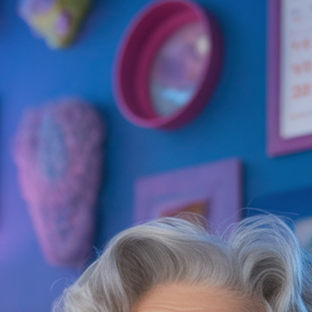
DM Fisioterapia Domiciliar
30 de set. de 2025
2 min de leitura
FISIOTERAPIA ORTOPÉDICA
Dores no joelho: Causas e
Soluções Com Fisioterapia
A fisioterapia ortopédica alivia dores no joelho e previne
lesões crônicas como condromalácia.