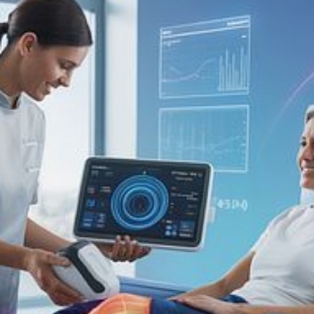
DM Fisioterapia Domiciliar
1 de set. de 2025
2 min de leitura
FISIOTERAPIA ORTOPÉDICA
Fisioterapia Ortopédica:
Reabilitação, Movimento e
Qualidade de Vida