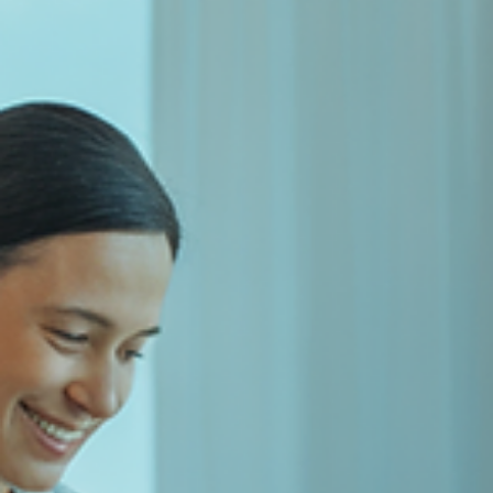
DM Fisioterapia Domiciliar
4 de fev.
2 min de leitura
FISIOTERAPIA GERIÁTRICA
Atendimento a Idosos –
Promovendo Mobilidade e
Prevenindo Quedas
Mobilidade segura e prevenção de quedas são pilares do
cuidado ao idoso. Pequenas adaptações e exercícios
regulares transformam o envelhecimento.