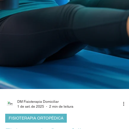
DM Fisioterapia Domiciliar
11 de set. de 2025
3 min de leitura
FISIOTERAPIA PÓS-CIRÚRGICA
Fisioterapia Pós-Cirúrgica: É
essencial para recuperar
funções, reduzir dores e
acelerar a reabilitação com
segurança e eficiência
Fisioterapia pós-cirúrgica acelera a recuperação, reduz
dores e devolve qualidade de vida com segurança e
eficácia.