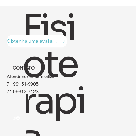
Fisi
Fisioterapia Domiciliar: Reabilitação e Cuidado no
Conforto do Lar
Obtenha uma avaliação!
ote
CONTATO
Atendimento domiciliar
rapi
71 99151-9905
71 99312-7123