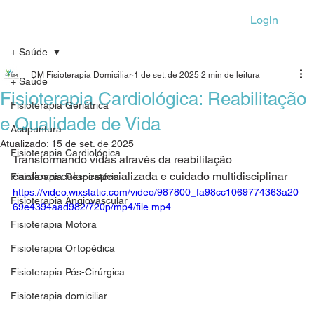
Login
+ Saúde
DM Fisioterapia Domiciliar
1 de set. de 2025
2 min de leitura
+ Saúde
Fisioterapia Cardiológica: Reabilitação
Fisioterapia Geriátrica
e Qualidade de Vida
Acupuntura
Atualizado:
15 de set. de 2025
Fisioterapia Cardiológica
Transformando vidas através da reabilitação 
cardiovascular especializada e cuidado multidisciplinar
Fisioterapia Respiratória
https://video.wixstatic.com/video/987800_fa98cc1069774363a20
Fisioterapia Angiovascular
69e4394aad982/720p/mp4/file.mp4
Fisioterapia Motora
Fisioterapia Ortopédica
Fisioterapia Pós-Cirúrgica
Fisioterapia domiciliar